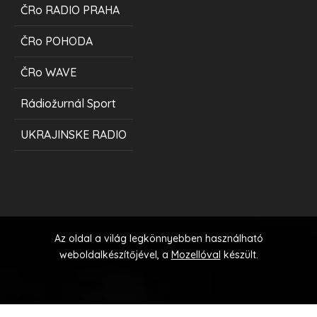
ČRo RADIO PRAHA
ČRo POHODA
ČRo WAVE
Rádiožurnál Sport
UKRAJINSKE RADIO
Az oldal a világ legkönnyebben használható
weboldalkészítőjével, a
Mozellóval
készült.