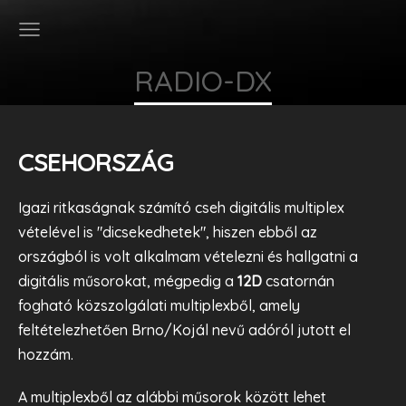
RADIO-DX
CSEHORSZÁG
Igazi ritkaságnak számító cseh digitális multiplex
vételével is "dicsekedhetek", hiszen ebből az
országból is volt alkalmam vételezni és hallgatni a
digitális műsorokat, mégpedig a
12D
csatornán
fogható közszolgálati multiplexből, amely
feltételezhetően Brno/Kojál nevű adóról jutott el
hozzám.
A multiplexből az alábbi műsorok között lehet