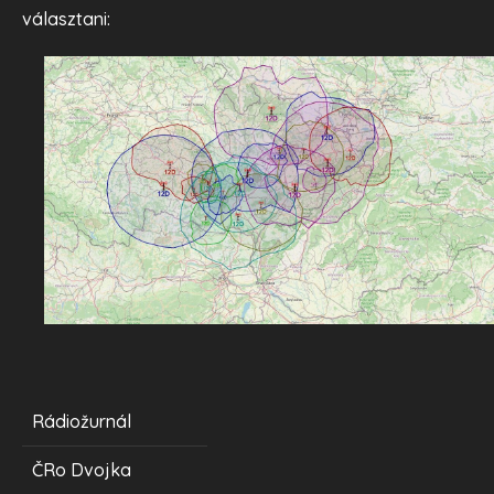
választani:
Rádiožurnál
ČRo Dvojka