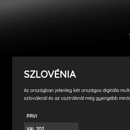
SZLOVÉNIA
Az országban jelenleg két országos digitális mul
szlováknál és az osztráknál még gyengébb minős
PRVI
VAL 202