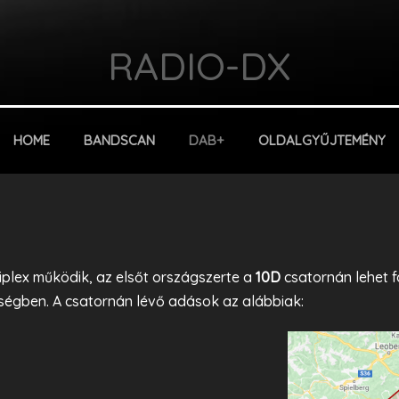
RADIO-DX
HOME
BANDSCAN
DAB+
OLDALGYŰJTEMÉNY
tiplex működik, az elsőt országszerte a
10D
csatornán lehet 
égben. A csatornán lévő adások az alábbiak: