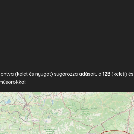
bontva (kelet és nyugat) sugározza adásait, a
12B
(keleti) é
i műsorokkal: