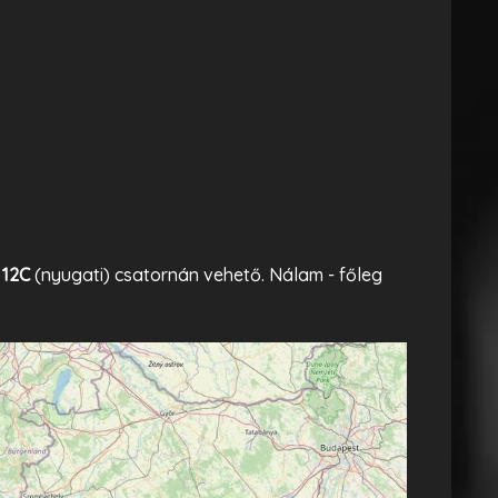
s
12C
(nyugati) csatornán vehető. Nálam - főleg